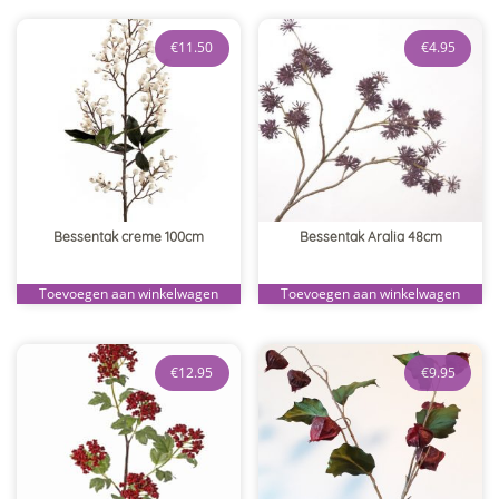
€
11.50
€
4.95
Bessentak creme 100cm
Bessentak Aralia 48cm
Toevoegen aan winkelwagen
Toevoegen aan winkelwagen
€
12.95
€
9.95