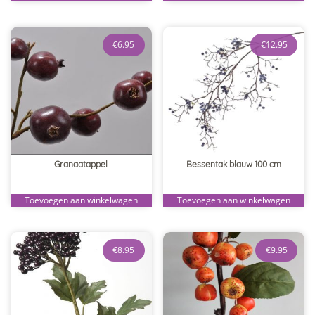
€
6.95
€
12.95
Granaatappel
Bessentak blauw 100 cm
Toevoegen aan winkelwagen
Toevoegen aan winkelwagen
€
8.95
€
9.95