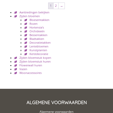
1
2
→
Aanbiedingen bekijken
Zijden bloemen
Bloesemtakken
Rozen
Hortensia’s
Orchideeën
Bessentakken
Bladtakken
Decoratietakken
Lentebloemen
Kunstplanten
Kerstdecoratie
Zijden bloemstuk kopen
Zijden bloemstuk huren
Flowerwall huren
Vazen
Woonaccessoires
ALGEMENE VOORWAARDEN
Algemene voorwaarden