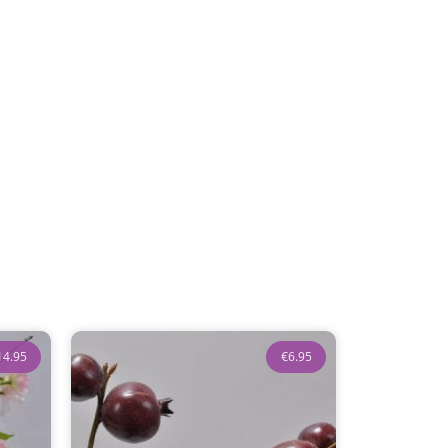
14.95
€
6.95