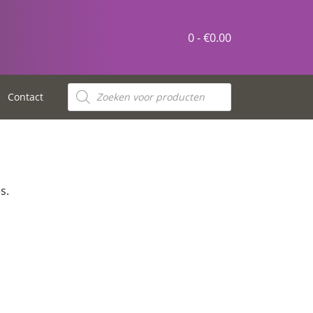
0 -
€
0.00
Contact
s.