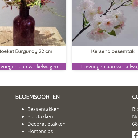
Boeket Burgundy 22 cm
Kersenbloesemtak
voegen aan winkelwagen
Toevoegen aan winkelw
BLOEMSOORTEN
C
Bessentakken
Bl
Bladtakken
No
Decoratietakken
68
Hortensias