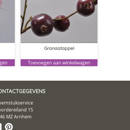
Granaatappel
agen
Toevoegen aan winkelwagen
ONTACTGEGEVENS
oemstukservice
ordereiland 15
46 MZ Arnhem