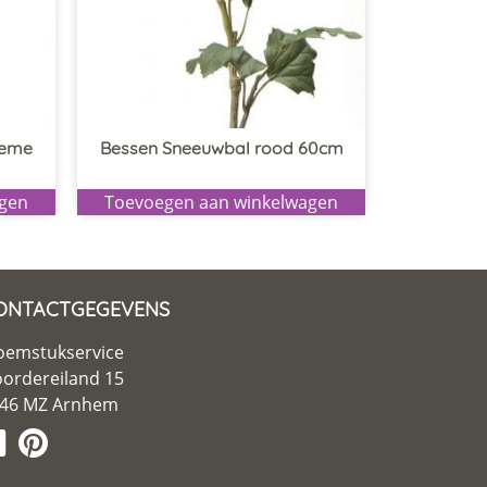
reme
Bessen Sneeuwbal rood 60cm
agen
Toevoegen aan winkelwagen
ONTACTGEGEVENS
oemstukservice
ordereiland 15
46 MZ Arnhem