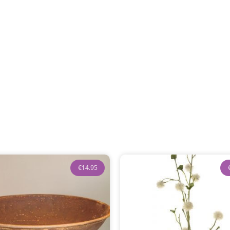
€
14.95