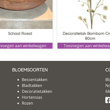
Schaal Roest
Decoratietak Bombom C
80cm
voegen aan winkelwagen
Toevoegen aan winkelw
BLOEMSOORTEN
C
Bessentakken
Bl
Bladtakken
No
Decoratietakken
68
Hortensias
Rozen