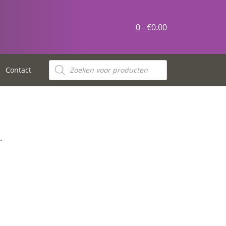
0 -
€
0.00
Contact
.