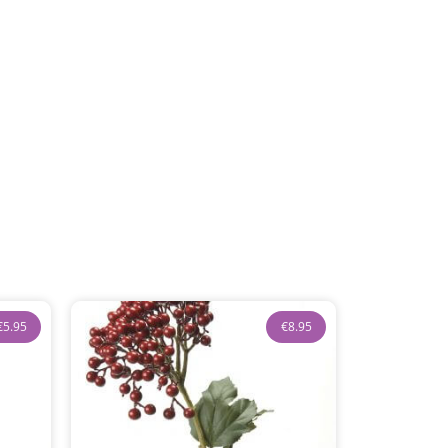
€
5.95
€
8.95