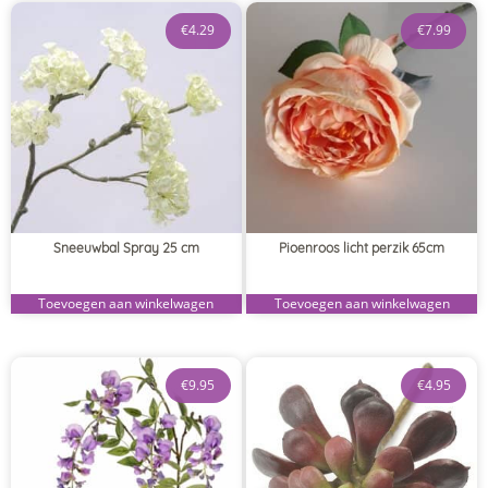
€
4.29
€
7.99
Sneeuwbal Spray 25 cm
Pioenroos licht perzik 65cm
Toevoegen aan winkelwagen
Toevoegen aan winkelwagen
€
9.95
€
4.95