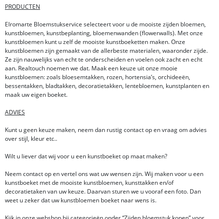
PRODUCTEN
Elromarte Bloemstukservice selecteert voor u de mooiste zijden bloemen,
kunstbloemen, kunstbeplanting, bloemenwanden (flowerwalls). Met onze
kunstbloemen kunt u zelf de mooiste kunstboeketten maken. Onze
kunstbloemen zijn gemaakt van de allerbeste materialen, waaronder zijde.
Ze zijn nauwelijks van echt te onderscheiden en voelen ook zacht en echt
aan. Realtouch noemen we dat. Maak een keuze uit onze mooie
kunstbloemen: zoals bloesemtakken, rozen, hortensia’s, orchideeën,
bessentakken, bladtakken, decoratietakken, lentebloemen, kunstplanten en
maak uw eigen boeket.
ADVIES
Kunt u geen keuze maken, neem dan rustig contact op en vraag om advies
over stijl, kleur etc..
Wilt u liever dat wij voor u een kunstboeket op maat maken?
Neem contact op en vertel ons wat uw wensen zijn. Wij maken voor u een
kunstboeket met de mooiste kunstbloemen, kunsttakken en/of
decoratietaken van uw keuze. Daarvan sturen we u vooraf een foto. Dan
weet u zeker dat uw kunstbloemen boeket naar wens is.
Kijk in onze webshop bij categorieën onder “Zijden bloemstuk kopen” voor