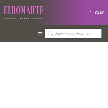
0 -
€
0.00