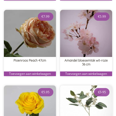
€
7.99
€
5.99
Pioenroos Peach 47cm
Amandel bloesemtak wit-roze
36 cm
Toevoegen aan winkelwagen
Toevoegen aan winkelwagen
€
5.95
€
5.95