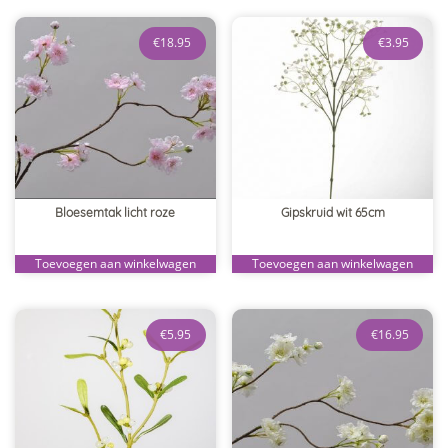
€
18.95
€
3.95
Bloesemtak licht roze
Gipskruid wit 65cm
Toevoegen aan winkelwagen
Toevoegen aan winkelwagen
€
5.95
€
16.95