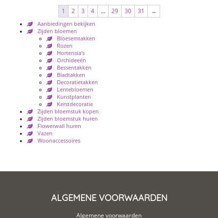
1
2
3
4
…
29
30
31
→
Aanbiedingen bekijken
Zijden bloemen
Bloesemtakken
Rozen
Hortensia’s
Orchideeën
Bessentakken
Bladtakken
Decoratietakken
Lentebloemen
Kunstplanten
Kerstdecoratie
Zijden bloemstuk kopen
Zijden bloemstuk huren
Flowerwall huren
Vazen
Woonaccessoires
ALGEMENE VOORWAARDEN
Algemene voorwaarden