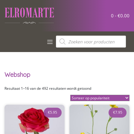
Meteen
naar
de
0 -
€
0.00
inhoud
Producten
zoeken
Webshop
Gesorteerd
Resultaat 1–16 van de 492 resultaten wordt getoond
op
populariteit
€
5.95
€
7.95