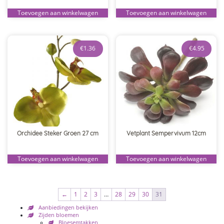
Toevoegen aan winkelwagen
Toevoegen aan winkelwagen
€
1.36
€
4.95
Orchidee Steker Groen 27 cm
Vetplant Sempervivum 12cm
Toevoegen aan winkelwagen
Toevoegen aan winkelwagen
←
1
2
3
…
28
29
30
31
Aanbiedingen bekijken
Zijden bloemen
Bloesemtakken