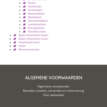
Rozen
Hortensia’s
Orchideeën
Bessentakken
Bladtakken
Decoratietakken
Lentebloemen
Kunstplanten
Kerstdecoratie
Zijden bloemstuk kopen
Zijden bloemstuk huren
Flowerwall huren
Vazen
Woonaccessoires
ALGEMENE VOORWAARDEN
Algemene voorwaarden
Bestellen, betalen, verzenden en retournering
Over webwinkel