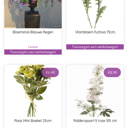
Bloemstuk Blauwe Regen
Vlambloem fuchsia 75cm
Lease
Toevoegen aan winkelwagen
Toevoegen aan winkelwagen
€
6.99
€
8.99
Roos Mini Boeket 25cm
Ridderspoort lt roze 105 cm