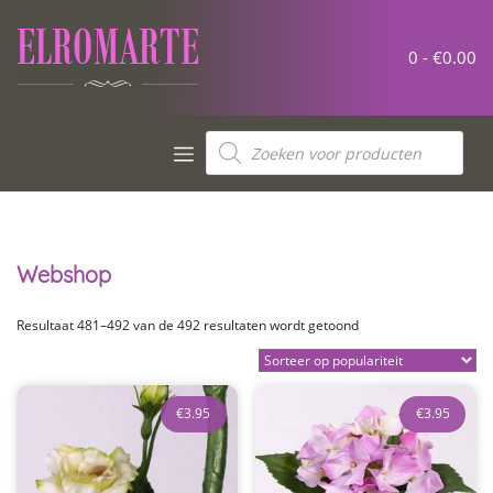
Meteen
naar
de
0 -
€
0.00
inhoud
Producten
zoeken
Webshop
Gesorteerd
Resultaat 481–492 van de 492 resultaten wordt getoond
op
populariteit
€
3.95
€
3.95