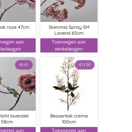
ak roze 47cm
Skimmia Spray SM
Lavend 65cm
voegen aan
Toevoegen aan
nkelwagen
winkelwagen
€
6.65
€
11.50
licht lavendel
Bessentak creme
58cm
100cm
voegen aan
Toevoegen aan