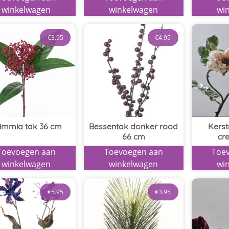
winkelwagen
winkelwagen
wi
€
3.95
€
4.95
immia tak 36 cm
Bessentak donker rood
Kerst
66 cm
cr
Toevoegen aan
Toevoegen aan
Toe
winkelwagen
winkelwagen
wi
€
5.95
€
3.95