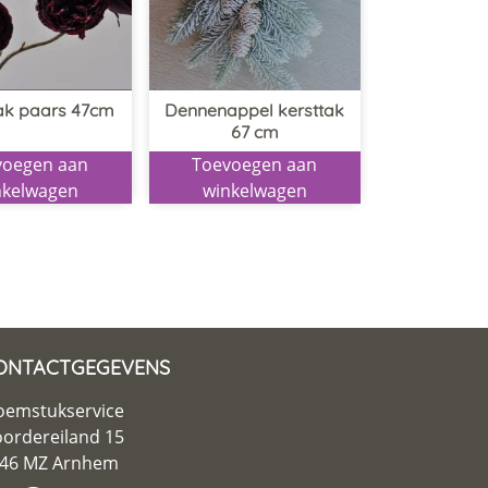
ak paars 47cm
Dennenappel kersttak
67 cm
voegen aan
Toevoegen aan
nkelwagen
winkelwagen
ONTACTGEGEVENS
oemstukservice
ordereiland 15
46 MZ Arnhem