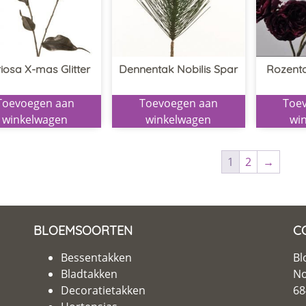
iosa X-mas Glitter
Dennentak Nobilis Spar
Rozent
Toevoegen aan
Toevoegen aan
Toe
winkelwagen
winkelwagen
wi
1
2
→
BLOEMSOORTEN
C
Bessentakken
Bl
Bladtakken
No
Decoratietakken
68