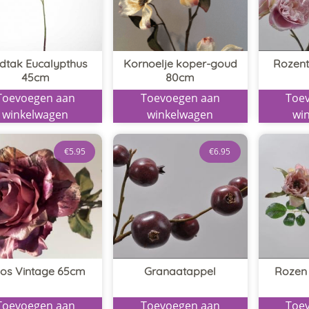
dtak Eucalypthus
Kornoelje koper-goud
Rozent
45cm
80cm
Toevoegen aan
Toevoegen aan
Toe
winkelwagen
winkelwagen
wi
€
5.95
€
6.95
os Vintage 65cm
Granaatappel
Rozen 
Toevoegen aan
Toevoegen aan
Toe