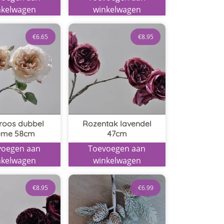
nkelwagen
winkelwagen
€
6.65
€
8.95
roos dubbel
Rozentak lavendel
eme 58cm
47cm
voegen aan
Toevoegen aan
nkelwagen
winkelwagen
€
8.95
€
6.99