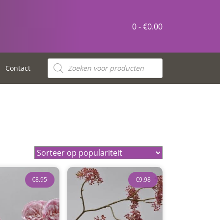
0 -
€
0.00
Producten
zoeken
Contact
€
8.95
€
9.98