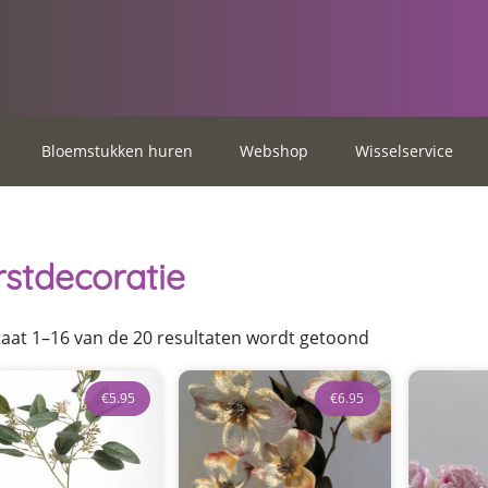
Bloemstukken huren
Webshop
Wisselservice
rstdecoratie
Gesorteerd
taat 1–16 van de 20 resultaten wordt getoond
op
populariteit
€
5.95
€
6.95