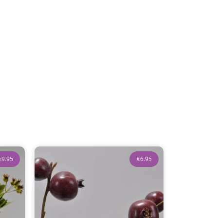
€
9.95
€
6.95