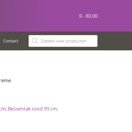
0 -
€
0.00
Contact
creme
 cm
;
Bessentak rood 99 cm
.