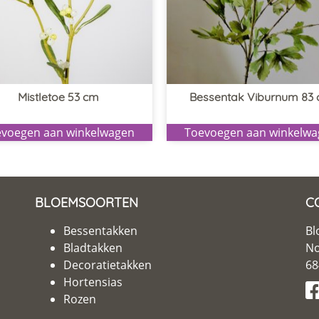
Mistletoe 53 cm
Bessentak Viburnum 83
voegen aan winkelwagen
Toevoegen aan winkelw
BLOEMSOORTEN
C
Bessentakken
Bl
Bladtakken
No
Decoratietakken
68
Hortensias
Rozen