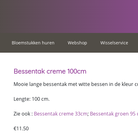
Bloemstukken huren
Webshop
Wisselservice
Bessentak creme 100cm
Mooie lange bessentak met witte bessen in de kleur 
Lengte: 100 cm.
Zie ook :
Bessentak creme 33cm
;
Bessentak groen 95
€
11.50