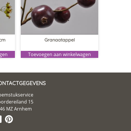
 cm
Granaatappel
agen
Toevoegen aan winkelwagen
ONTACTGEGEVENS
oemstukservice
ordereiland 15
46 MZ Arnhem