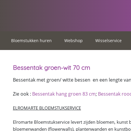
Bloemstukken huren
Webshop
Wisselservice
Bessentak groen-wit 70 cm
Bessentak met groen/ witte bessen en een lengte van
Zie ook :
Bessentak hang groen 83 cm
;
Bessentak roo
ELROMARTE BLOEMSTUKSERVICE
Elromarte Bloemstukservice levert zijden bloemen, kunst
bloemenwanden (flowerwalls), plantenwanden en kunstbom