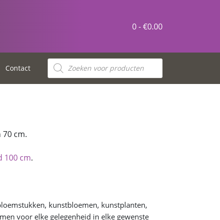
0 -
€
0.00
Contact
 70 cm.
d 100 cm
.
 bloemstukken, kunstbloemen, kunstplanten,
en voor elke gelegenheid in elke gewenste