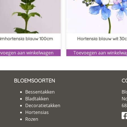
uimhortensia blauw 100cm
Hortensia blauw wit 30
voegen aan winkelwagen
Toevoegen aan winkelw
BLOEMSOORTEN
C
Bessentakken
Bl
Bladtakken
No
Decoratietakken
68
Hortensias
Rozen