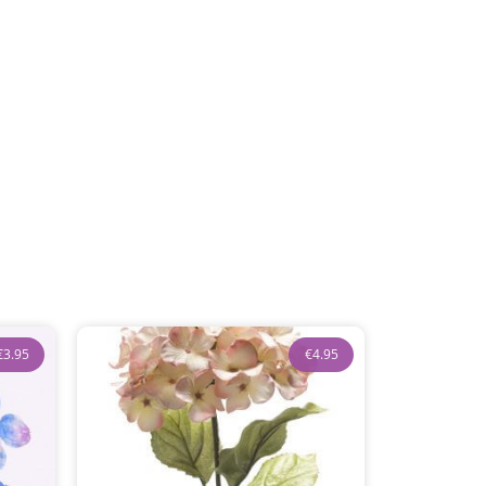
€
3.95
€
4.95