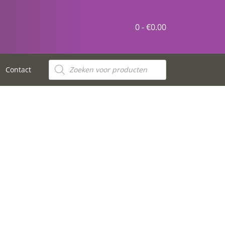
0 -
€
0.00
Contact