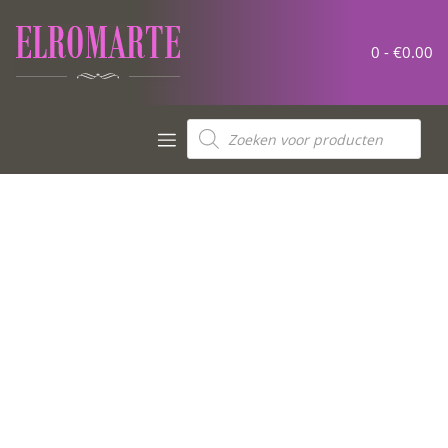
0 -
€
0.00