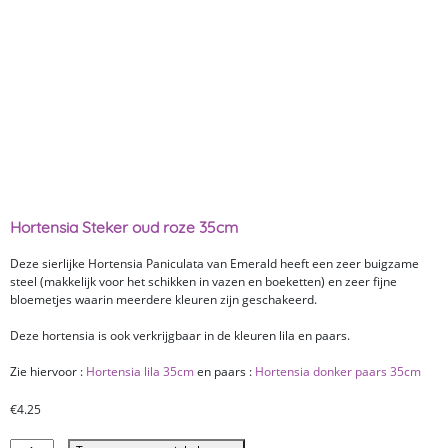
Hortensia Steker oud roze 35cm
Deze sierlijke Hortensia Paniculata van Emerald heeft een zeer buigzame
steel (makkelijk voor het schikken in vazen en boeketten) en zeer fijne
bloemetjes waarin meerdere kleuren zijn geschakeerd.
Deze hortensia is ook verkrijgbaar in de kleuren lila en paars.
Zie hiervoor :
Hortensia lila 35cm
en paars :
Hortensia donker paars 35cm
€
4.25