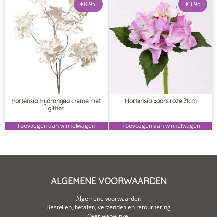
€
8.95
€
3.95
Hortensia Hydrangea creme met
Hortensia paars roze 31cm
glitter
Toevoegen aan winkelwagen
Toevoegen aan winkelwagen
ALGEMENE VOORWAARDEN
Algemene voorwaarden
Bestellen, betalen, verzenden en retournering
Over webwinkel