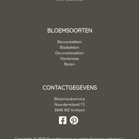
BLOEMSOORTEN
Bessentakken
Bladtakken
Decoratietakken
Hortensias
Rozen
CONTACTGEGEVENS
Bloemstukservice
Noordereiland 15
6846 MZ Arnhem
Copyright: © 2026
Kunstbloemen en zijden bloemen webshop
|