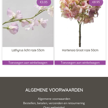
€
3.95
€
8.95
Lathyrus licht roze 53cm
Hortensia Groot roze 50cm
Toevoegen aan winkelwagen
Toevoegen aan winkelwagen
ALGEMENE VOORWAARDEN
Algemene voorwaarden
Bestellen, betalen, verzenden en retournering
Over webwinkel