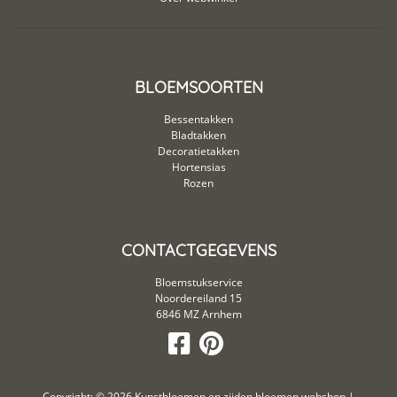
BLOEMSOORTEN
Bessentakken
Bladtakken
Decoratietakken
Hortensias
Rozen
CONTACTGEGEVENS
Bloemstukservice
Noordereiland 15
6846 MZ Arnhem
Copyright: © 2026
Kunstbloemen en zijden bloemen webshop
|