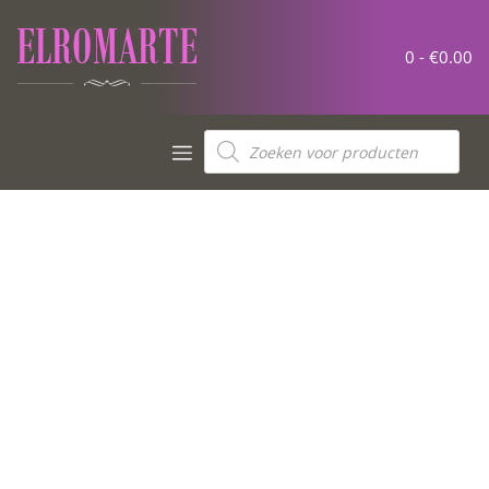
0 -
€
0.00