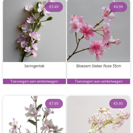
€
3.49
€
4.99
Seringentak
Bloesem Steker Roze 33cm
Toevoegen aan winkelwagen
Toevoegen aan winkelwagen
€
7.95
€
5.95