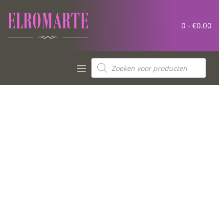
0 -
€
0.00