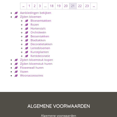
←
1
2
3
…
18
19
20
21
22
23
→
Aanbiedingen bekijken
Zijden bloemen
Bloesemtakken
Rozen
Hortensia’s
Orchideeën
Bessentakken
Bladtakken
Decoratietakken
Lentebloemen
Kunstplanten
Kerstdecoratie
Zijden bloemstuk kopen
Zijden bloemstuk huren
Flowerwall huren
Vazen
Woonaccessoires
ALGEMENE VOORWAARDEN
Algemene voorwaarden