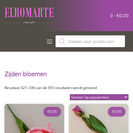
Meteen
naar
de
0 -
€
0.00
inhoud
Producten
zoeken
Zijden bloemen
Gesorteerd
Resultaat 321–336 van de 355 resultaten wordt getoond
op
populariteit
€
3.95
€
3.95