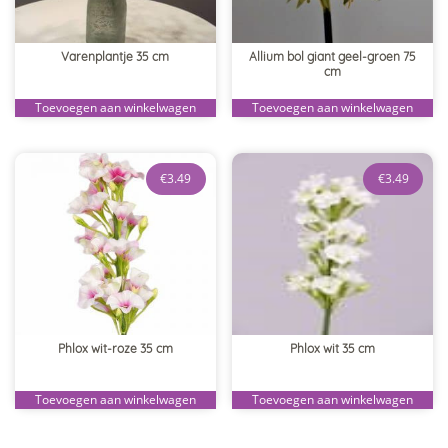
Varenplantje 35 cm
Allium bol giant geel-groen 75
cm
Toevoegen aan winkelwagen
Toevoegen aan winkelwagen
€
3.49
€
3.49
Phlox wit-roze 35 cm
Phlox wit 35 cm
Toevoegen aan winkelwagen
Toevoegen aan winkelwagen