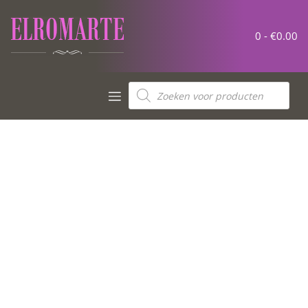
0 -
€
0.00