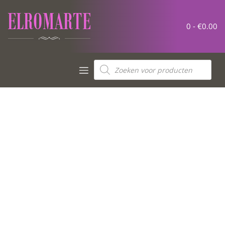
0 -
€
0.00