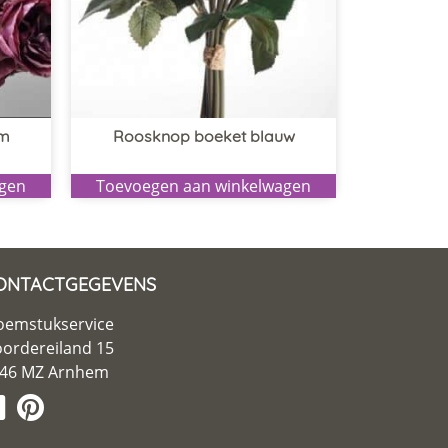
cm
Roosknop boeket blauw
agen
Toevoegen aan winkelwagen
ONTACTGEGEVENS
oemstukservice
ordereiland 15
46 MZ Arnhem