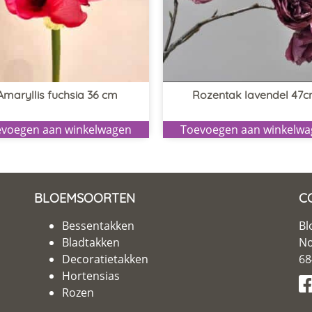
Amaryllis fuchsia 36 cm
Rozentak lavendel 47
voegen aan winkelwagen
Toevoegen aan winkelw
BLOEMSOORTEN
C
Bessentakken
Bl
Bladtakken
No
Decoratietakken
68
Hortensias
Rozen