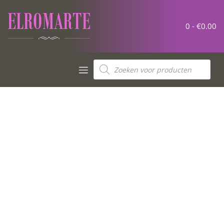
0 -
€
0.00