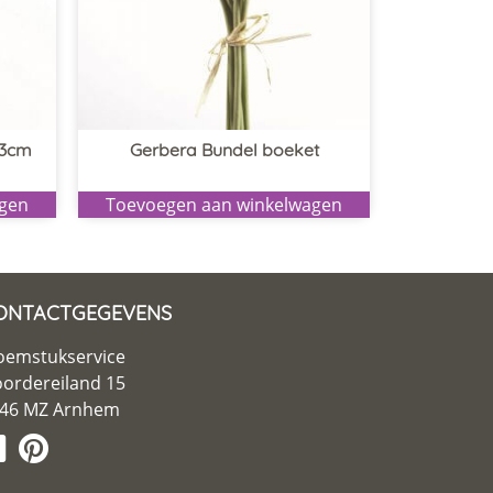
43cm
Gerbera Bundel boeket
agen
Toevoegen aan winkelwagen
ONTACTGEGEVENS
oemstukservice
ordereiland 15
46 MZ Arnhem