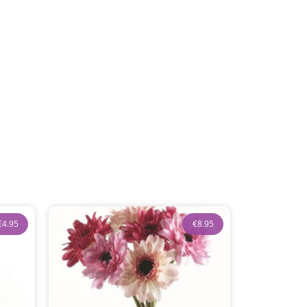
€
4.95
€
8.95