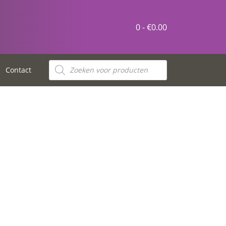
0 -
€
0.00
Contact