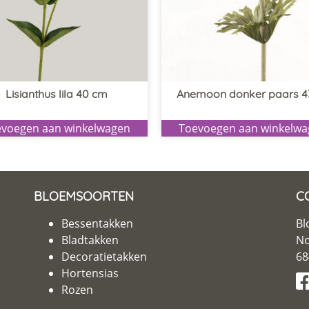
Lisianthus lila 40 cm
Anemoon donker paars 
voegen aan winkelwagen
Toevoegen aan winkelw
BLOEMSOORTEN
C
Bessentakken
Bl
Bladtakken
No
Decoratietakken
68
Hortensias
Rozen