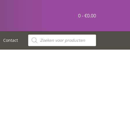
0 -
€
0.00
Contact