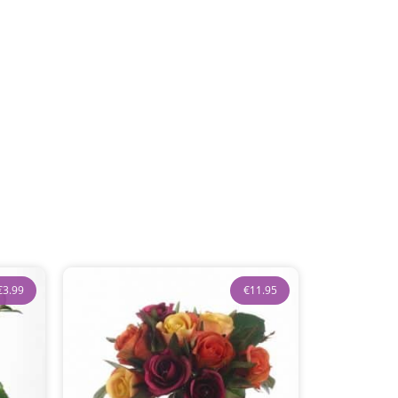
€
3.99
€
11.95