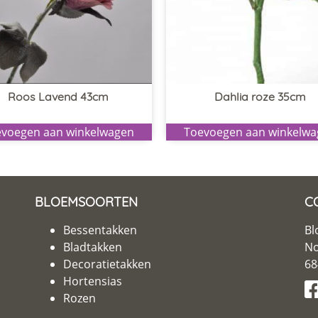
Roos Lavend 43cm
Dahlia roze 35cm
voegen aan winkelwagen
Toevoegen aan winkelw
BLOEMSOORTEN
C
Bessentakken
Bl
Bladtakken
No
Decoratietakken
68
Hortensias
Rozen