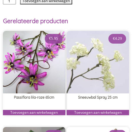
Toevoegen aan winkelwagen
Gerelateerde producten
€
5.95
€
4.29
Passiflora lila-roze 65cm
Sneeuwbal Spray 25 cm
Toevoegen aan winkelwagen
Toevoegen aan winkelwagen