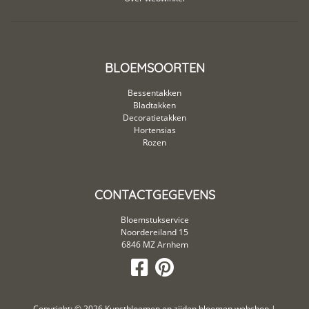
BLOEMSOORTEN
Bessentakken
Bladtakken
Decoratietakken
Hortensias
Rozen
CONTACTGEGEVENS
Bloemstukservice
Noordereiland 15
6846 MZ Arnhem
Copyright: © 2026
Kunstbloemen en zijden bloemen webshop
|