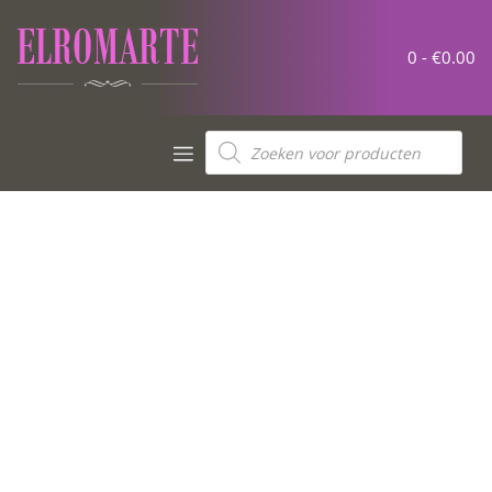
0 -
€
0.00