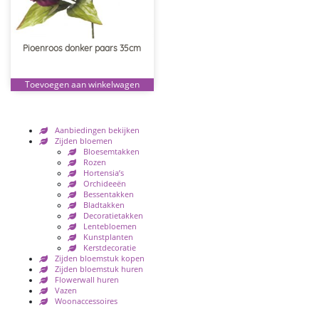
Pioenroos donker paars 35cm
Toevoegen aan winkelwagen
Aanbiedingen bekijken
Zijden bloemen
Bloesemtakken
Rozen
Hortensia’s
Orchideeën
Bessentakken
Bladtakken
Decoratietakken
Lentebloemen
Kunstplanten
Kerstdecoratie
Zijden bloemstuk kopen
Zijden bloemstuk huren
Flowerwall huren
Vazen
Woonaccessoires