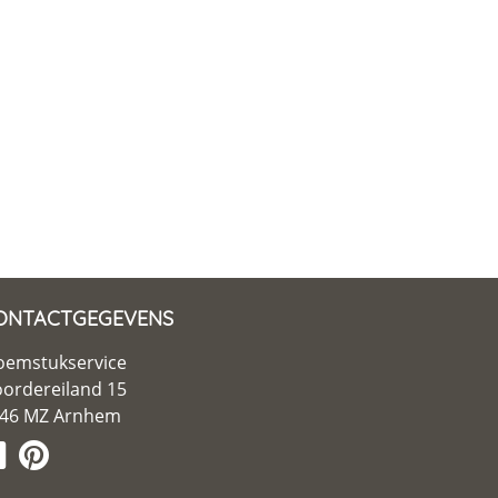
ONTACTGEGEVENS
oemstukservice
ordereiland 15
46 MZ Arnhem