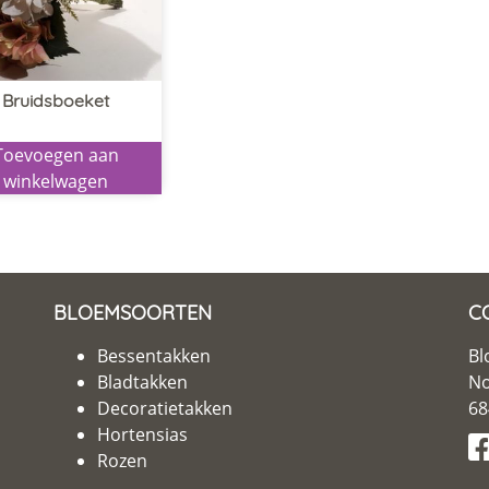
Bruidsboeket
Toevoegen aan
winkelwagen
BLOEMSOORTEN
C
Bessentakken
Bl
Bladtakken
No
Decoratietakken
68
Hortensias
Rozen