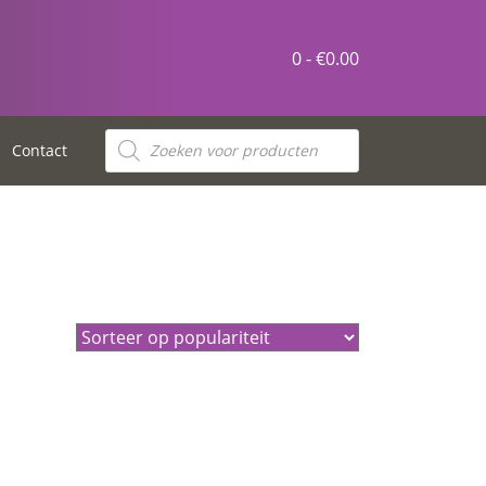
0 -
€
0.00
Producten
zoeken
Contact