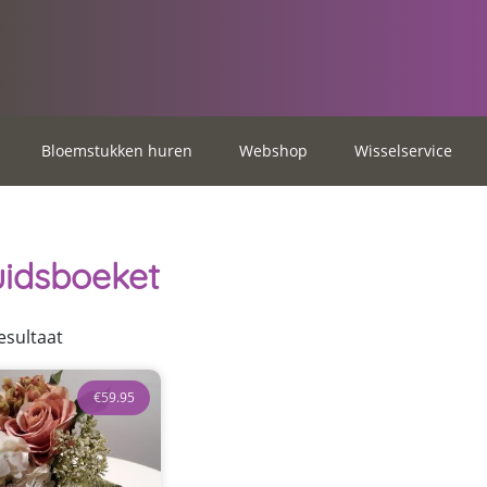
Bloemstukken huren
Webshop
Wisselservice
uidsboeket
esultaat
€
59.95