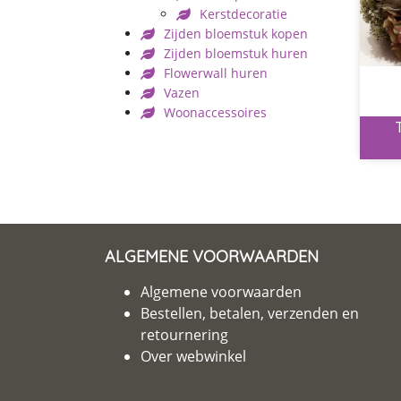
Kerstdecoratie
Zijden bloemstuk kopen
Zijden bloemstuk huren
Flowerwall huren
Vazen
Woonaccessoires
ALGEMENE VOORWAARDEN
Algemene voorwaarden
Bestellen, betalen, verzenden en
retournering
Over webwinkel