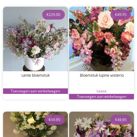
€
229.00
€
49.95
Lente bloemstuk
Bloemstuk lupine wisteria
Toevoegen aan winkelwagen
Lease
Toevoegen aan winkelwagen
€
49.95
€
49.95