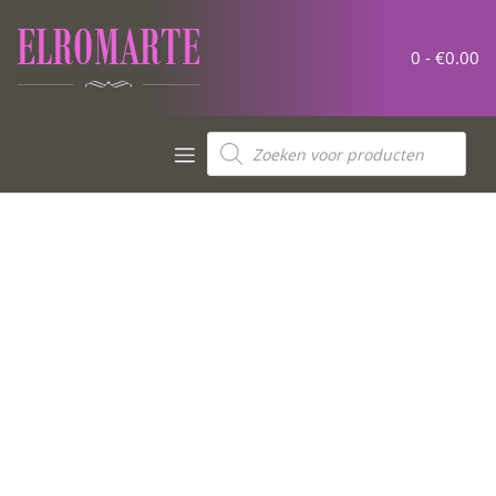
0 -
€
0.00