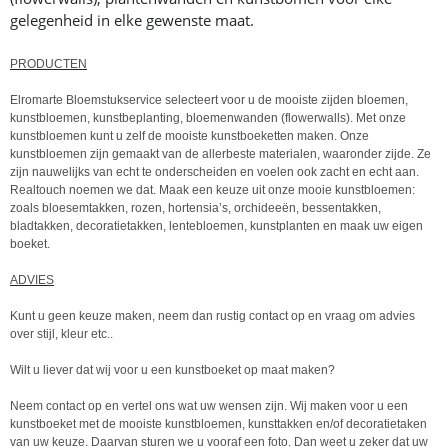
gelegenheid in elke gewenste maat.
PRODUCTEN
Elromarte Bloemstukservice selecteert voor u de mooiste zijden bloemen,
kunstbloemen, kunstbeplanting, bloemenwanden (flowerwalls). Met onze
kunstbloemen kunt u zelf de mooiste kunstboeketten maken. Onze
kunstbloemen zijn gemaakt van de allerbeste materialen, waaronder zijde. Ze
zijn nauwelijks van echt te onderscheiden en voelen ook zacht en echt aan.
Realtouch noemen we dat. Maak een keuze uit onze mooie kunstbloemen:
zoals bloesemtakken, rozen, hortensia’s, orchideeën, bessentakken,
bladtakken, decoratietakken, lentebloemen, kunstplanten en maak uw eigen
boeket.
ADVIES
Kunt u geen keuze maken, neem dan rustig contact op en vraag om advies
over stijl, kleur etc..
Wilt u liever dat wij voor u een kunstboeket op maat maken?
Neem contact op en vertel ons wat uw wensen zijn. Wij maken voor u een
kunstboeket met de mooiste kunstbloemen, kunsttakken en/of decoratietaken
van uw keuze. Daarvan sturen we u vooraf een foto. Dan weet u zeker dat uw