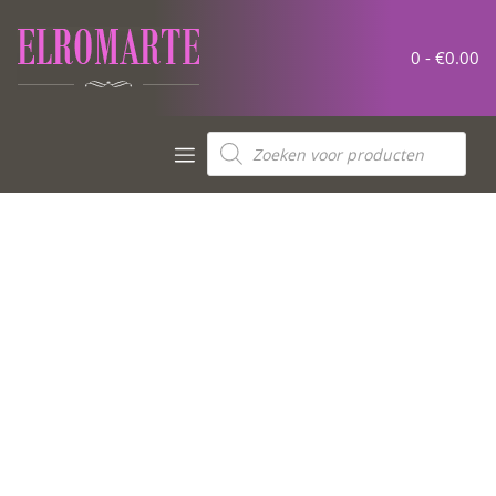
0 -
€
0.00