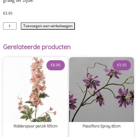
graag ter zijde.
€
3.95
Toevoegen aan winkelwagen
Gerelateerde producten
€
8.99
€
5.95
Ridderspoor perzik 105cm
Passiflora Spray 65cm