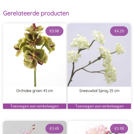
Gerelateerde producten
€
3.98
€
4.29
Orchidee groen 43 cm
Sneeuwbal Spray 25 cm
Toevoegen aan winkelwagen
Toevoegen aan winkelwagen
€
3.49
€
3.99