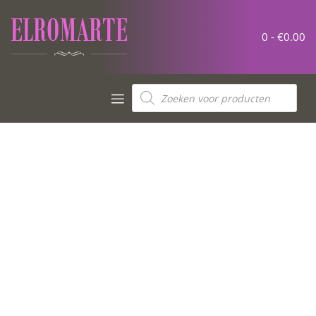
0 -
€
0.00