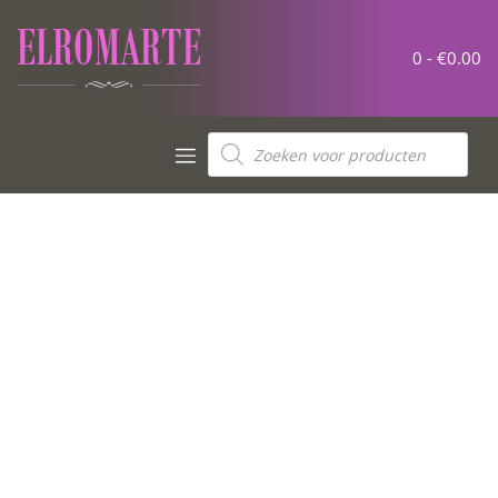
0 -
€
0.00