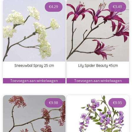
€
4.29
€
3.49
Sneeuwbal Spray 25 cm
Lily Spider Beauty 45cm
Toevoegen aan winkelwagen
Toevoegen aan winkelwagen
€
9.98
€
9.95