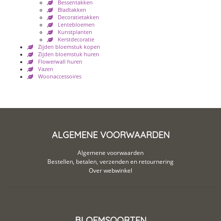
Bessentakken
Bladtakken
Decoratietakken
Lentebloemen
Kunstplanten
Kerstdecoratie
Zijden bloemstuk kopen
Zijden bloemstuk huren
Flowerwall huren
Vazen
Woonaccessoires
ALGEMENE VOORWAARDEN
Algemene voorwaarden
Bestellen, betalen, verzenden en retournering
Over webwinkel
BLOEMSOORTEN