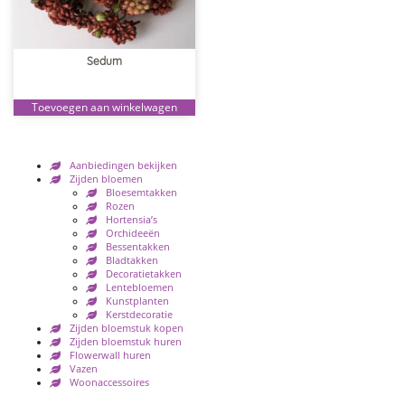
Sedum
Toevoegen aan winkelwagen
Aanbiedingen bekijken
Zijden bloemen
Bloesemtakken
Rozen
Hortensia’s
Orchideeën
Bessentakken
Bladtakken
Decoratietakken
Lentebloemen
Kunstplanten
Kerstdecoratie
Zijden bloemstuk kopen
Zijden bloemstuk huren
Flowerwall huren
Vazen
Woonaccessoires