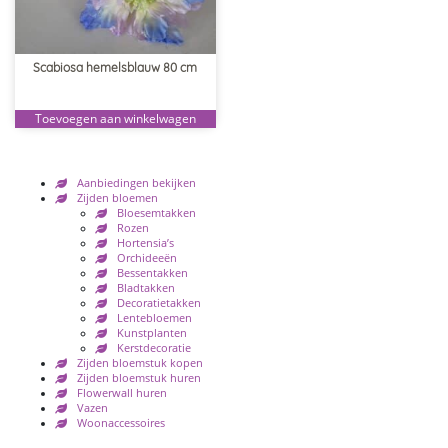
Scabiosa hemelsblauw 80 cm
Toevoegen aan winkelwagen
Aanbiedingen bekijken
Zijden bloemen
Bloesemtakken
Rozen
Hortensia’s
Orchideeën
Bessentakken
Bladtakken
Decoratietakken
Lentebloemen
Kunstplanten
Kerstdecoratie
Zijden bloemstuk kopen
Zijden bloemstuk huren
Flowerwall huren
Vazen
Woonaccessoires