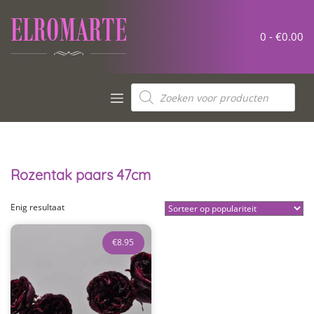
Meteen
naar
de
0 -
€
0.00
inhoud
Producten
zoeken
Rozentak paars 47cm
Enig resultaat
€
8.95