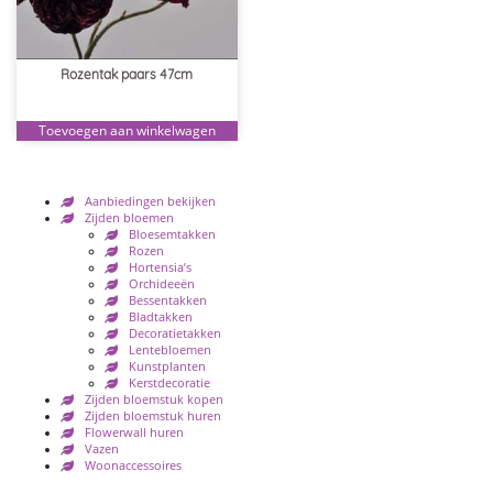
Rozentak paars 47cm
Toevoegen aan winkelwagen
Aanbiedingen bekijken
Zijden bloemen
Bloesemtakken
Rozen
Hortensia’s
Orchideeën
Bessentakken
Bladtakken
Decoratietakken
Lentebloemen
Kunstplanten
Kerstdecoratie
Zijden bloemstuk kopen
Zijden bloemstuk huren
Flowerwall huren
Vazen
Woonaccessoires