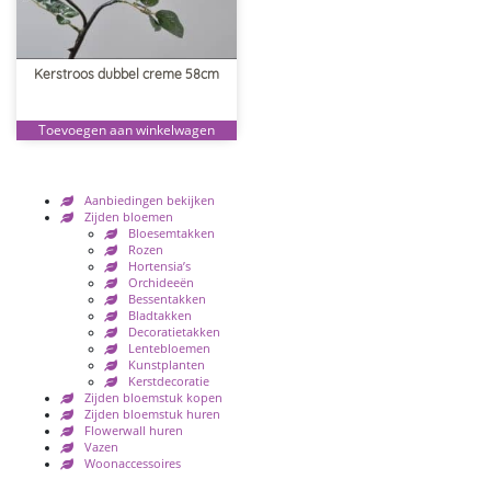
Kerstroos dubbel creme 58cm
Toevoegen aan winkelwagen
Aanbiedingen bekijken
Zijden bloemen
Bloesemtakken
Rozen
Hortensia’s
Orchideeën
Bessentakken
Bladtakken
Decoratietakken
Lentebloemen
Kunstplanten
Kerstdecoratie
Zijden bloemstuk kopen
Zijden bloemstuk huren
Flowerwall huren
Vazen
Woonaccessoires