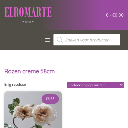
Meteen
naar
de
0 -
€
0.00
inhoud
Producten
zoeken
Rozen creme 58cm
Enig resultaat
€
6.65