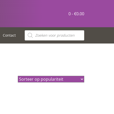
0 -
€
0.00
Producten
zoeken
Contact