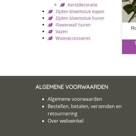
Kerstdecoratie
Zijden bloemstuk kopen
Zijden bloemstuk huren
Flowerwall huren
R
Vazen
Woonaccessoires
ALGEMENE VOORWAARDEN
Algemene voorwaarden
Bestellen, betalen, verzenden en
retournering
Over webwinkel