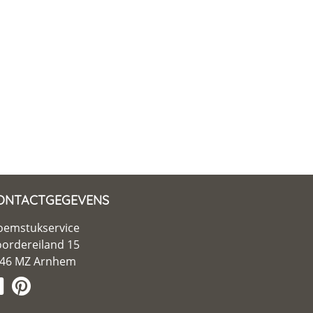
ONTACTGEGEVENS
oemstukservice
ordereiland 15
46 MZ Arnhem