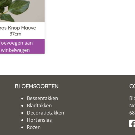
oos Knop Mauve
37cm
Toevoegen aan
winkelwagen
BLOEMSOORTEN
C
Bessentakken
Bl
Bladtakken
No
Decoratietakken
68
Hortensias
Rozen