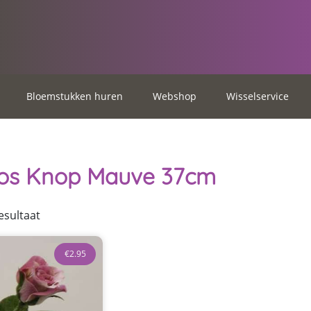
Bloemstukken huren
Webshop
Wisselservice
os Knop Mauve 37cm
esultaat
€
2.95