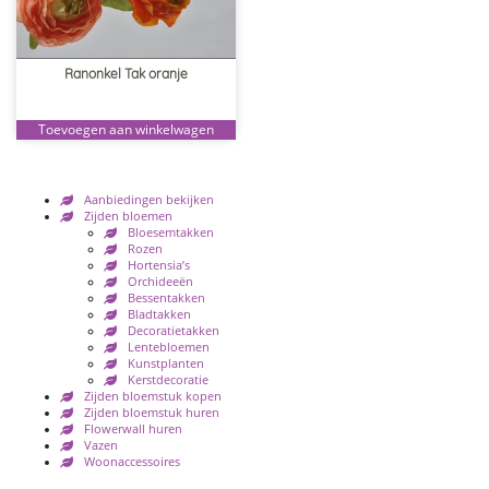
Ranonkel Tak oranje
Toevoegen aan winkelwagen
Aanbiedingen bekijken
Zijden bloemen
Bloesemtakken
Rozen
Hortensia’s
Orchideeën
Bessentakken
Bladtakken
Decoratietakken
Lentebloemen
Kunstplanten
Kerstdecoratie
Zijden bloemstuk kopen
Zijden bloemstuk huren
Flowerwall huren
Vazen
Woonaccessoires