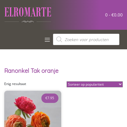
Meteen
naar
de
0 -
€
0.00
inhoud
Producten
zoeken
Ranonkel Tak oranje
Enig resultaat
€
7.95