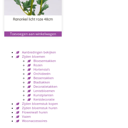
Ranonkel licht roze 48cm
Toevoegen aan winkelwagen
Aanbiedingen bekijken
Zijden bloemen
Bloesemtakken
Rozen
Hortensia’s
Orchideeën
Bessentakken
Bladtakken
Decoratietakken
Lentebloemen
Kunstplanten
Kerstdecoratie
Zijden bloemstuk kopen
Zijden bloemstuk huren
Flowerwall huren
Vazen
Woonaccessoires