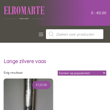
Meteen
naar
de
0 -
€
0.00
inhoud
Producten
zoeken
Lange zilvere vaas
Enig resultaat
€
125.00