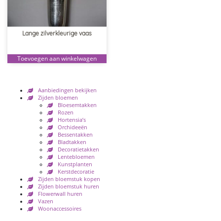
Lange zilverkleurige vaas
Toevoegen aan winkelwagen
Aanbiedingen bekijken
Zijden bloemen
Bloesemtakken
Rozen
Hortensia’s
Orchideeën
Bessentakken
Bladtakken
Decoratietakken
Lentebloemen
Kunstplanten
Kerstdecoratie
Zijden bloemstuk kopen
Zijden bloemstuk huren
Flowerwall huren
Vazen
Woonaccessoires