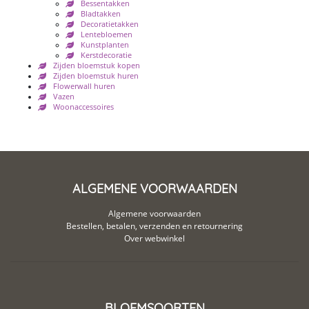
Bessentakken
Bladtakken
Decoratietakken
Lentebloemen
Kunstplanten
Kerstdecoratie
Zijden bloemstuk kopen
Zijden bloemstuk huren
Flowerwall huren
Vazen
Woonaccessoires
ALGEMENE VOORWAARDEN
Algemene voorwaarden
Bestellen, betalen, verzenden en retournering
Over webwinkel
BLOEMSOORTEN