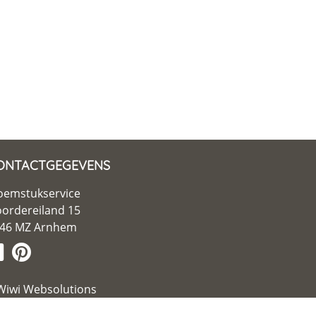
ONTACTGEGEVENS
oemstukservice
ordereiland 15
46 MZ Arnhem
iwi Websolutions