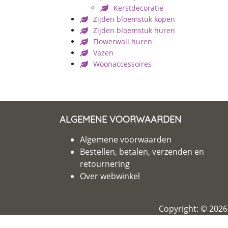
Kerstdecoratie
Zijden bloemstuk kopen
Zijden bloemstuk huren
Flowerwall huren
Vazen
Woonaccessoires
ALGEMENE VOORWAARDEN
Algemene voorwaarden
Bestellen, betalen, verzenden en
retournering
Over webwinkel
Copyright: © 202