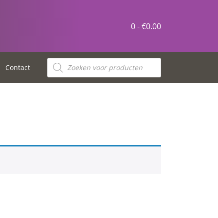
0 -
€
0.00
Producten
zoeken
Contact