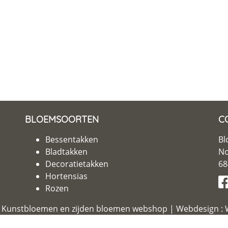
BLOEMSOORTEN
C
Bessentakken
Bl
Bladtakken
No
Decoratietakken
68
Hortensias
Rozen
6
Kunstbloemen en zijden bloemen webshop
|
Webdesign :
W