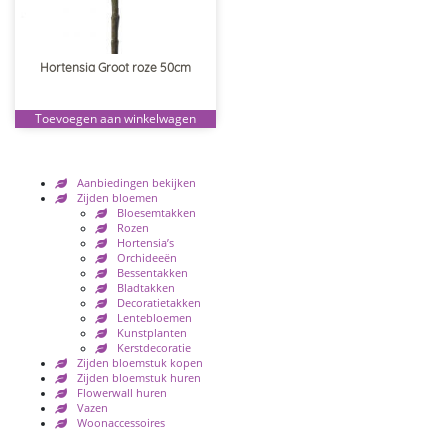
Hortensia Groot roze 50cm
Toevoegen aan winkelwagen
Aanbiedingen bekijken
Zijden bloemen
Bloesemtakken
Rozen
Hortensia’s
Orchideeën
Bessentakken
Bladtakken
Decoratietakken
Lentebloemen
Kunstplanten
Kerstdecoratie
Zijden bloemstuk kopen
Zijden bloemstuk huren
Flowerwall huren
Vazen
Woonaccessoires