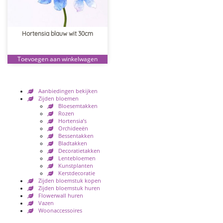
Hortensia blauw wit 30cm
Toevoegen aan winkelwagen
Aanbiedingen bekijken
Zijden bloemen
Bloesemtakken
Rozen
Hortensia’s
Orchideeën
Bessentakken
Bladtakken
Decoratietakken
Lentebloemen
Kunstplanten
Kerstdecoratie
Zijden bloemstuk kopen
Zijden bloemstuk huren
Flowerwall huren
Vazen
Woonaccessoires