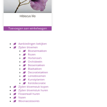
Hibiscus lila
Toevoegen aan winkelwagen
Aanbiedingen bekijken
Zijden bloemen
Bloesemtakken
Rozen
Hortensia’s
Orchideeën
Bessentakken
Bladtakken
Decoratietakken
Lentebloemen
Kunstplanten
Kerstdecoratie
Zijden bloemstuk kopen
Zijden bloemstuk huren
Flowerwall huren
Vazen
Woonaccessoires