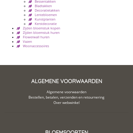
Bessentakken
Bladtakken
Decoratietakken
Lentebloemen
Kunstplanten
Kerstdecoratie
Zijden bloemstuk kopen
Zijden bloemstuk huren
Flowerwall huren
Vazen
Woonaccessoires
ALGEMENE VOORWAARDEN
Algemene voorwaarden
Bestellen, betalen, verzenden en retournering
Over webwinkel
BLOEMSOORTEN