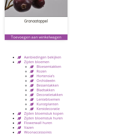
Granaatappel
Toevoegen aan winkelwagen
Aanbiedingen bekijken
Zijden bloemen
Bloesemtakken
Rozen
Hortensia’s
Orchideeën
Bessentakken
Bladtakken
Decoratietakken
Lentebloemen
Kunstplanten
Kerstdecoratie
Zijden bloemstuk kopen
Zijden bloemstuk huren
Flowerwall huren
Vazen
Woonaccessoires