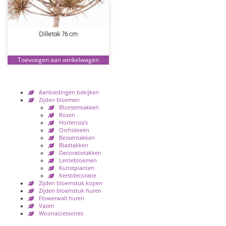
Dilletak 76 cm
Toevoegen aan winkelwagen
Aanbiedingen bekijken
Zijden bloemen
Bloesemtakken
Rozen
Hortensia’s
Orchideeën
Bessentakken
Bladtakken
Decoratietakken
Lentebloemen
Kunstplanten
Kerstdecoratie
Zijden bloemstuk kopen
Zijden bloemstuk huren
Flowerwall huren
Vazen
Woonaccessoires