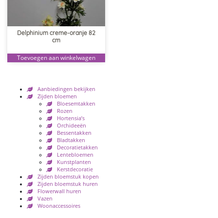
Delphinium creme-oranje 82
cm
Toevoegen aan winkelwagen
Aanbiedingen bekijken
Zijden bloemen
Bloesemtakken
Rozen
Hortensia’s
Orchideeën
Bessentakken
Bladtakken
Decoratietakken
Lentebloemen
Kunstplanten
Kerstdecoratie
Zijden bloemstuk kopen
Zijden bloemstuk huren
Flowerwall huren
Vazen
Woonaccessoires