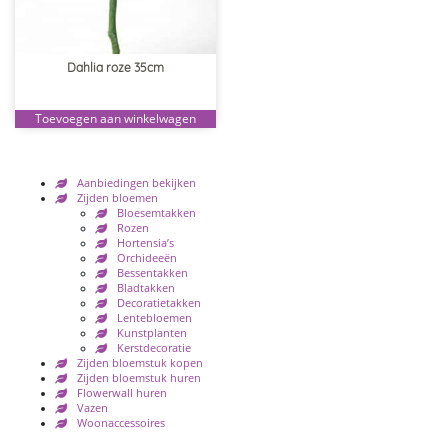
Dahlia roze 35cm
Toevoegen aan winkelwagen
Aanbiedingen bekijken
Zijden bloemen
Bloesemtakken
Rozen
Hortensia’s
Orchideeën
Bessentakken
Bladtakken
Decoratietakken
Lentebloemen
Kunstplanten
Kerstdecoratie
Zijden bloemstuk kopen
Zijden bloemstuk huren
Flowerwall huren
Vazen
Woonaccessoires