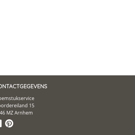
ONTACTGEGEVENS
oemstukservice
ordereiland 15
46 MZ Arnhem