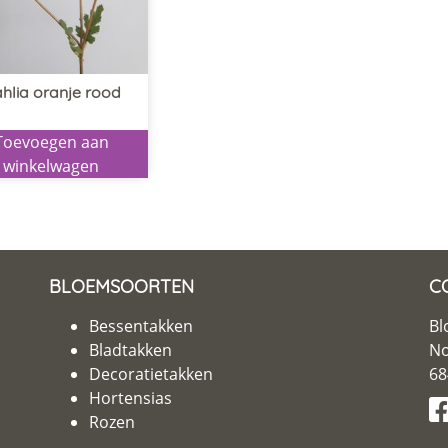
hlia oranje rood
Toevoegen aan
winkelwagen
BLOEMSOORTEN
C
Bessentakken
Bl
Bladtakken
No
Decoratietakken
68
Hortensias
Rozen