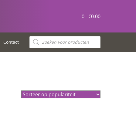
0 -
€
0.00
Producten
zoeken
Contact