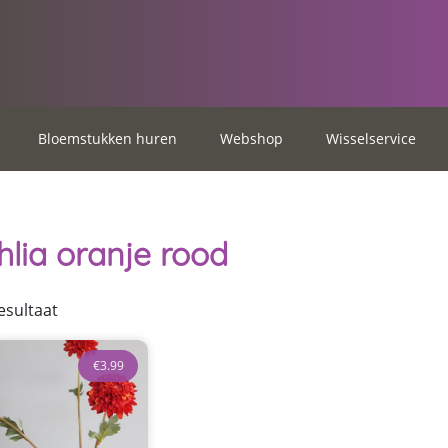
Bloemstukken huren
Webshop
Wisselservice
lia oranje rood
esultaat
€
3.99