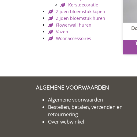
Kerstdecoratie
Zijden bloemstuk kopen
Zijden bloemstuk huren
Flowerwall huren
Da
Vazen
Woonaccessoires
ALGEMENE VOORWAARDEN
Algemene voorwaarden
Bestellen, betalen, verzenden en
retournering
Over webwinkel