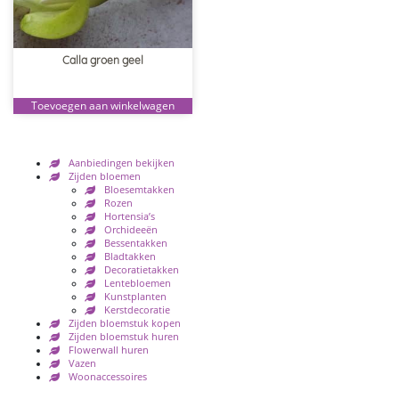
Calla groen geel
Toevoegen aan winkelwagen
Aanbiedingen bekijken
Zijden bloemen
Bloesemtakken
Rozen
Hortensia’s
Orchideeën
Bessentakken
Bladtakken
Decoratietakken
Lentebloemen
Kunstplanten
Kerstdecoratie
Zijden bloemstuk kopen
Zijden bloemstuk huren
Flowerwall huren
Vazen
Woonaccessoires