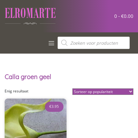
Meteen
naar
de
0 -
€
0.00
inhoud
Producten
zoeken
Calla groen geel
Enig resultaat
€
3.95